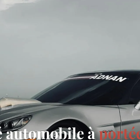
té automobile à
portée