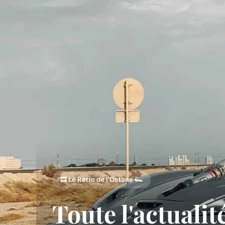
🎞️ Le Rétro de l'Octane 🏎️
Toute l'actuali