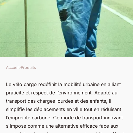
Accueil
›
Produits
PRODUITS
Découvrez comment le vélo
Le vélo cargo redéfinit la mobilité urbaine en alliant
praticité et respect de l’environnement. Adapté au
cargo transforme vos
transport des charges lourdes et des enfants, il
déplacements urbains
simplifie les déplacements en ville tout en réduisant
l’empreinte carbone. Ce mode de transport innovant
Livia
•
17 février 2026
•
8 min de lecture
s'impose comme une alternative efficace face aux