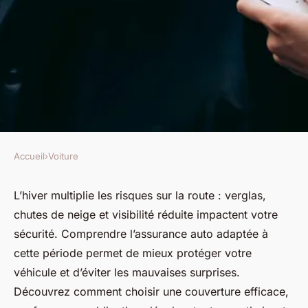
Accueil
›
Voiture
VOITURE
Sécurisez votre voiture :
L’hiver multiplie les risques sur la route : verglas,
chutes de neige et visibilité réduite impactent votre
l'assurance auto en hiver
sécurité. Comprendre l’assurance auto adaptée à
expliquée
cette période permet de mieux protéger votre
véhicule et d’éviter les mauvaises surprises.
Livia
•
19 août 2025
•
5 min de lecture
Découvrez comment choisir une couverture efficace,